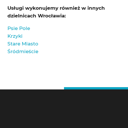
Usługi wykonujemy również w innych
dzielnicach Wrocławia:
Psie Pole
Krzyki
Stare Miasto
Śródmieście
Ślusarz Wrocław – Kontakt
Pogotowie Zamkowe Wrocław 24h