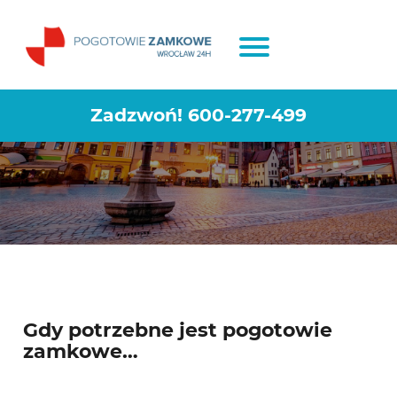
AWARYJNE OTWIERANIE
SAMOCHODÓW WROCŁAW
Zadzwoń!
600-277-499
FABRYCZNA
Gdy potrzebne jest pogotowie
zamkowe…