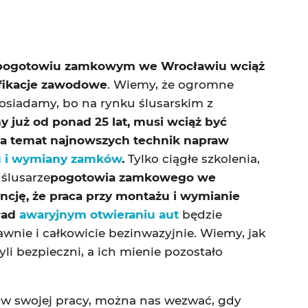
w pogotowiu zamkowym we Wrocławiu wciąż
fikacje zawodowe
. Wiemy, że ogromne
posiadamy, bo na rynku ślusarskim z
y już od ponad 25 lat, musi wciąż być
a temat najnowszych technik napraw
 i wymiany zamków
.
Tylko ciągłe szkolenia,
 ślusarze
pogotowia zamkowego we
cję, że praca przy montażu i wymianie
ład
awaryjnym otwieraniu aut
będzie
wnie i całkowicie bezinwazyjnie. Wiemy, jak
yli bezpieczni, a ich mienie pozostało
w swojej pracy, można nas wezwać, gdy