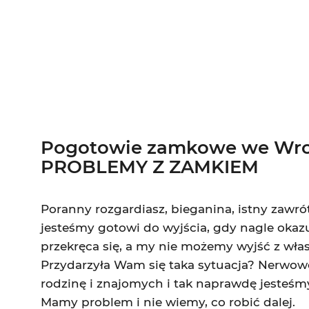
Zadzwoń! +48 600-277-499
Pogotowie zamkowe we Wro
PROBLEMY Z ZAMKIEM
Poranny rozgardiasz, bieganina, istny zawrót
jesteśmy gotowi do wyjścia, gdy nagle okazu
przekręca się, a my nie możemy wyjść z wła
Przydarzyła Wam się taka sytuacja? Nerw
rodzinę i znajomych i tak naprawdę jesteśmy
Mamy problem i nie wiemy, co robić dalej.