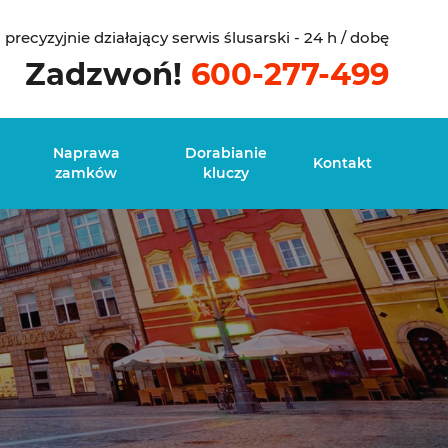
i precyzyjnie działający serwis ślusarski - 24 h / dobę
Zadzwoń!
600-277-499
Naprawa
Dorabianie
Kontakt
zamków
kluczy