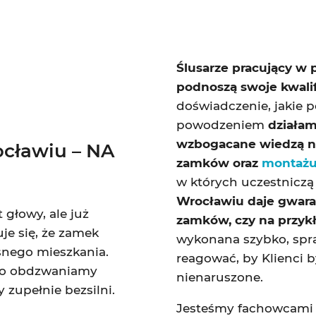
Ślusarze pracujący 
podnoszą swoje kwali
doświadczenie, jakie 
powodzeniem
działam
wzbogacane wiedzą n
cławiu – NA
zamków oraz
montażu
w których uczestniczą
Wrocławiu daje gwaran
 głowy, ale już
zamków, czy na przyk
je się, że zamek
wykonana szybko, spra
snego mieszkania.
reagować, by Klienci b
owo obdzwaniamy
nienaruszone.
 zupełnie bezsilni.
Jesteśmy fachowcami 