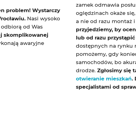
zamek odmawia posłu
en problem! Wystarczy
oględzinach okaże się,
rocławiu.
Nasi wysoko
a nie od razu montaż
o odbiorą od Was
przyjedziemy, by oceni
ej skomplikowanej
lub od razu przystąpić
ykonają awaryjne
dostępnych na rynku n
pomożemy, gdy koniec
samochodów, bo akura
drodze.
Zgłosimy się 
otwieranie mieszkań
.
specjalistami od spr