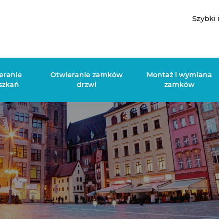
Szybki 
eranie
Otwieranie zamków
Montaż i wymiana
szkań
drzwi
zamków