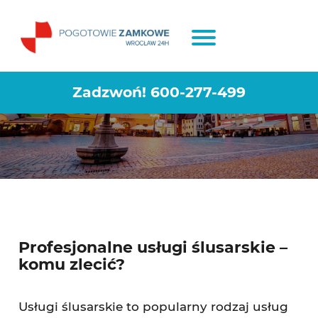
Pogotowie ślusarskie Wrocław
Krzyki
Zadzwoń!
600-277-499
Profesjonalne usługi ślusarskie –
komu zlecić?
Usługi ślusarskie to popularny rodzaj usług